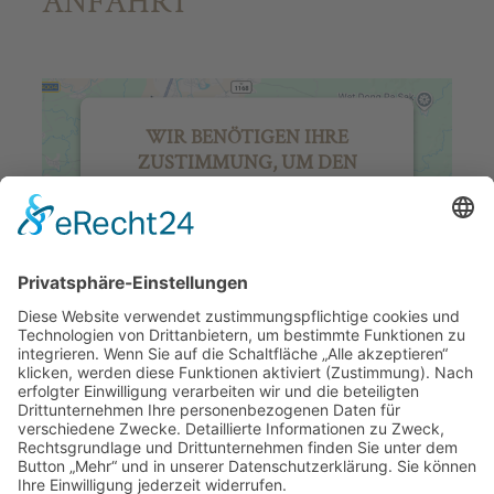
ANFAHRT
WIR BENÖTIGEN IHRE
ZUSTIMMUNG, UM DEN
GOOGLE MAPS-SERVICE ZU
LADEN!
Wir verwenden einen Service eines
Drittanbieters, um Karteninhalte
einzubetten. Dieser Service kann
Daten zu Ihren Aktivitäten sammeln.
Bitte lesen Sie die Details durch und
stimmen Sie der Nutzung des Service
zu, um diese Karte anzuzeigen.
Mehr Informationen